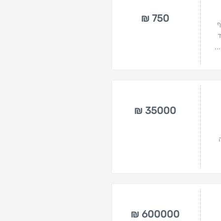
750 ₪
ף
ד
35000 ₪
600000 ₪