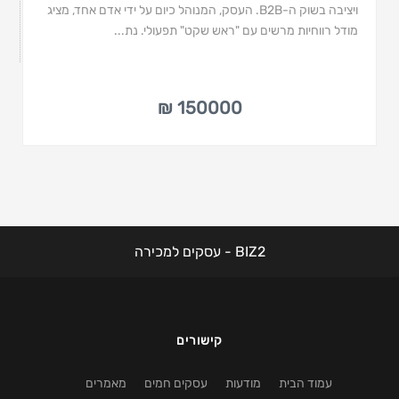
ויציבה בשוק ה-B2B. העסק, המנוהל כיום על ידי אדם אחד, מציג
מודל רווחיות מרשים עם "ראש שקט" תפעולי. נת...
150000 ₪
BIZ2 - עסקים למכירה
קישורים
עמוד הבית
מודעות
עסקים חמים
מאמרים