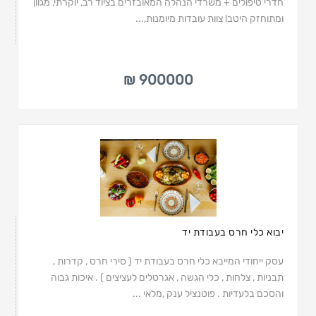
חדרי טיפולים + משרדי הנהלה המאובזרים בציוד רב, יוקרתי, מגוון
ומתוחזק היטב! צוות עובדות מיומנות,...
900000 ₪
יבוא כלי חרס בעבודת יד
עסק ייחודי המייבא כלי חרס בעבודת יד ( סירי חרס , קדרות ,
תבניות , צלחות , כלי הגשה , אגרטלים לעציצים ) . איכות גבוה
והסכם בלעדיות . פוטנציל ענק ,מלאי ...